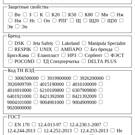
Защитные свойства
Вн
З
К
К20
К50
К80
Ми
Нж
Нм
Нс
Он
РПГ
Щ
Щ20
Щ50
Эв
Эн
Бренд
DSK
Jeta Safety
Lakeland
Manipula Specialist
RESPIK
UNIX
АМПАРО
Без бренда
Бриз-Кама
Еланпласт
НРЗ
Сорбент
ФЭСТ
РОСОМЗ
ТД Спецперчатка
DELTA PLUS
Код ТН ВЭД
3006500000
3919900000
3926200000
3926909709
4015190000
4016100009
4016910000
6210109800
6307909800
6401921000
8421392008
8421392009
9004101000
9004901000
9004909000
9020000000
ГОСТ
EN 170
12.4.013-97
12.4.230.1-2007
12.4.244-2013
12.4.252-2013
12.4.253-2013
Не