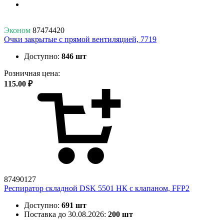
Эконом
87474420
Очки закрытые с прямой вентиляцией, 7719
Доступно:
846 шт
Розничная цена:
115.00 ₽
87490127
Респиратор складной DSK 5501 НК с клапаном, FFP2
Доступно:
691 шт
Поставка до 30.08.2026:
200 шт