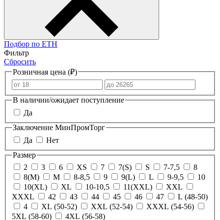
Подбор по ЕТН
Фильтр
Сбросить
Розничная цена (₽)
В наличии/ожидает поступление
Да
Заключение МинПромТорг
Да
Нет
Размер
2
3
6
XS
7
7(S)
S
7-7,5
8
8(М)
M
8-8,5
9
9(L)
L
9-9,5
10
10(XL)
XL
10-10,5
11(XXL)
XXL
XXXL
42
43
44
45
46
47
L (48-50)
4
XL (50-52)
XXL (52-54)
XXXL (54-56)
5XL (58-60)
4XL (56-58)