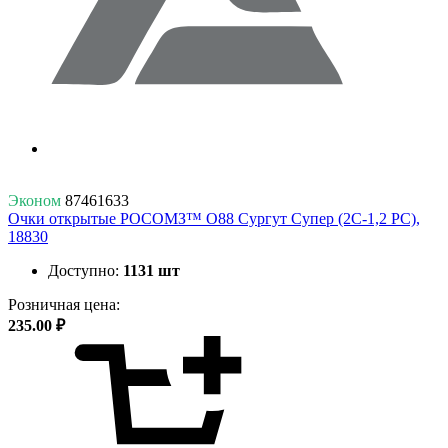
Эконом
87461633
Очки открытые РОСОМЗ™ О88 Сургут Супер (2С-1,2 PC),
18830
Доступно:
1131 шт
Розничная цена:
235.00 ₽