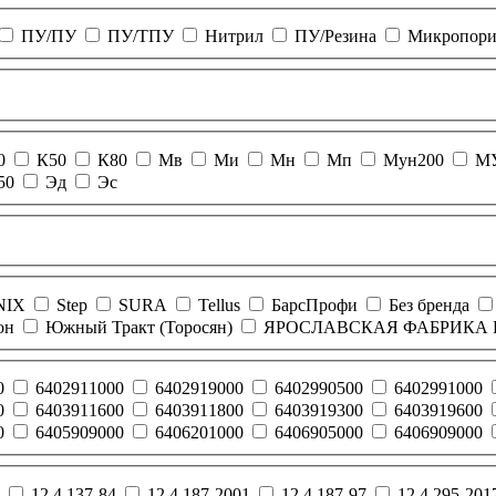
ПУ/ПУ
ПУ/ТПУ
Нитрил
ПУ/Резина
Микропорис
0
К50
К80
Мв
Ми
Мн
Мп
Мун200
М
50
Эд
Эс
NIX
Step
SURA
Tellus
БарсПрофи
Без бренда
он
Южный Тракт (Торосян)
ЯРОСЛАВСКАЯ ФАБРИКА 
0
6402911000
6402919000
6402990500
6402991000
0
6403911600
6403911800
6403919300
6403919600
0
6405909000
6406201000
6406905000
6406909000
12.4.137-84
12.4.187-2001
12.4.187-97
12.4.295-201