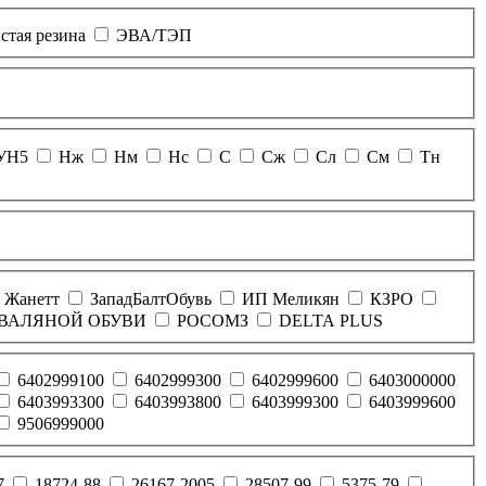
тая резина
ЭВА/ТЭП
УН5
Нж
Нм
Нс
С
Сж
Сл
См
Тн
Жанетт
ЗападБалтОбувь
ИП Меликян
КЗРО
ВАЛЯНОЙ ОБУВИ
РОСОМЗ
DELTA PLUS
6402999100
6402999300
6402999600
6403000000
6403993300
6403993800
6403999300
6403999600
9506999000
7
18724-88
26167-2005
28507-99
5375-79