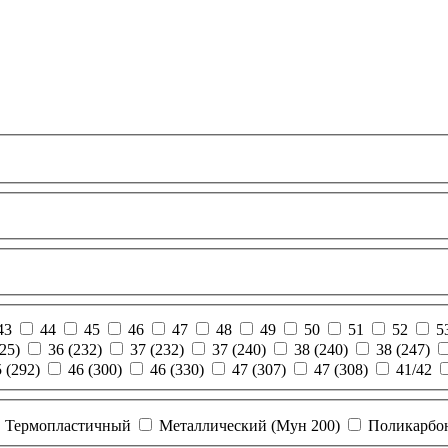
43
44
45
46
47
48
49
50
51
52
5
25)
36 (232)
37 (232)
37 (240)
38 (240)
38 (247)
 (292)
46 (300)
46 (330)
47 (307)
47 (308)
41/42
Термопластичный
Металлический (Мун 200)
Поликарбо