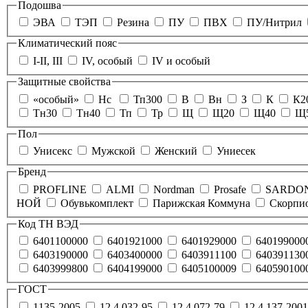
Подошва
ЭВА
ТЭП
Резина
ПУ
ПВХ
ПУ/Нитрил
Климатический пояс
I-II, III
IV, особый
IV и особый
Защитные свойства
«особый»
Нс
Тп300
В
Вн
З
К
К2
Тн30
Тн40
Тп
Тр
Щ
Щ20
Щ40
Щ
Пол
Унисекс
Мужской
Женский
Униесек
Бренд
PROFLINE
ALMI
Nordman
Prosafe
SARDO
НОЙ
Обувькомплект
Парижская Коммуна
Скорпи
Код ТН ВЭД
6401100000
6401921000
6401929000
640199000
6403190000
6403400000
6403911100
640391130
6403999800
6404199000
6405100009
640590100
ГОСТ
1135-2005
12.4.032-95
12.4.072-79
12.4.137-2001