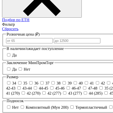
Подбор по ЕТН
Фильтр
Сбросить
Розничная цена (₽)
В наличии/ожидает поступление
Да
Заключение МинПромТорг
Да
Нет
Размер
34
35
36
37
38
39
40
41
42
42-43
43-44
44-45
45-46
46-47
47-48
35 (2
41 (270)
42 (270)
42 (277)
43 (277)
44 (285)
45
Подносок
Нет
Композитный (Мун 200)
Термопластичный