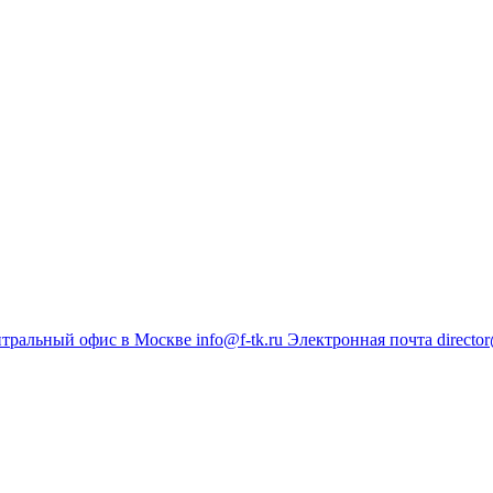
тральный офис в Москве
info@f-tk.ru
Электронная почта
director