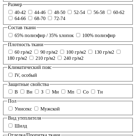
Размер
40-42
44-46
48-50
52-54
56-58
60-62
64-66
68-70
72-74
Состав ткани
65% полиэфир / 35% хлопок
100% полиэфир
Плотность ткани
60 гр/м2
90 гр/м2
100 гр/м2
130 гр/м2
180 гр/м2
210 гр/м2
240 гр/м2
Климатический пояс
IV, особый
Защитные свойства
В
Вн
З
Ми
Мп
Со
Тн
Пол
Унисекс
Мужской
Вид утеплителя
Шилд
Отделка/Пропитка ткани