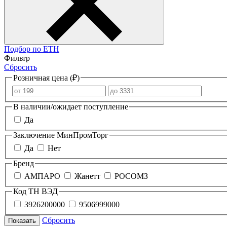
Подбор по ЕТН
Фильтр
Сбросить
Розничная цена (₽)
В наличии/ожидает поступление
Да
Заключение МинПромТорг
Да
Нет
Бренд
АМПАРО
Жанетт
РОСОМЗ
Код ТН ВЭД
3926200000
9506999000
Сбросить
Показать