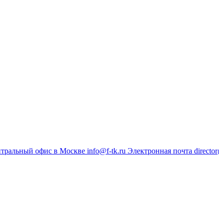
тральный офис в Москве
info@f-tk.ru
Электронная почта
director