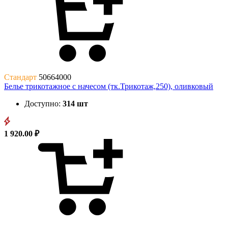
Стандарт
50664000
Белье трикотажное с начесом (тк.Трикотаж,250), оливковый
Доступно:
314 шт
1 920.00 ₽