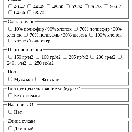
40-42
44-46
48-50
52-54
56-58
60-62
64-66
68-70
Состав ткани
10% полиэфир / 90% хлопок
70% полиэфир / 30%
хлопок
70% полиэфир / 30% шерсть
100% хлопок
хлопок/полиэстер
Плотность ткани
150 гр/м2
160 гр/м2
205 гр/м2
230 гр/м2
240 гр/м2
250 гр/м2
Пол
Мужской
Женский
Вид центральной застежки (куртка)
Без застежки
Наличие СОП
Нет
Длина рукава
Длинный