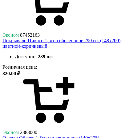
Эконом
87452163
Покрывало Пикасо 1,5сп гобеленовое 290 гр. (148х200),
цветной-коричневый
Доступно:
239 шт
Розничная цена:
820.00 ₽
Эконом
2383000
Одеяло Облако 1,5сп синтепоновое (140х205)