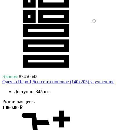
Эконом
87456642
Одеяло Перо 1,5сп синтепоновое (140х205) улучшенное
Доступно:
345 шт
Розничная цена:
1 060.00 ₽