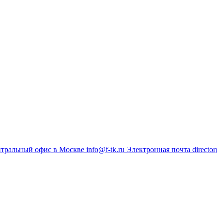
тральный офис в Москве
info@f-tk.ru
Электронная почта
director