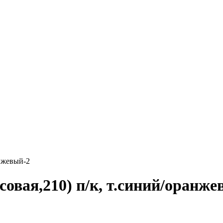
нжевый-2
овая,210) п/к, т.синий/оранже