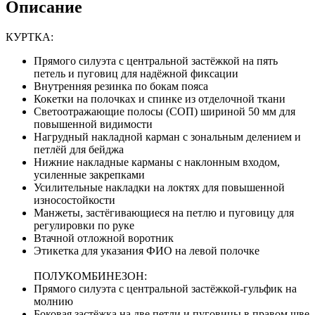
Описание
КУРТКА:
Прямого силуэта с центральной застёжкой на пять
петель и пуговиц для надёжной фиксации
Внутренняя резинка по бокам пояса
Кокетки на полочках и спинке из отделочной ткани
Светоотражающие полосы (СОП) шириной 50 мм для
повышенной видимости
Нагрудный накладной карман с зональным делением и
петлёй для бейджа
Нижние накладные карманы с наклонным входом,
усиленные закрепками
Усилительные накладки на локтях для повышенной
износостойкости
Манжеты, застёгивающиеся на петлю и пуговицу для
регулировки по руке
Втачной отложной воротник
Этикетка для указания ФИО на левой полочке
ПОЛУКОМБИНЕЗОН:
Прямого силуэта с центральной застёжкой-гульфик на
молнию
Боковая застёжка на две петли и пуговицы в правом шве