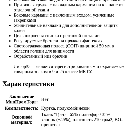
Притачная грудка с накладным карманом на клапане из
отделочной ткани
Боковые карманы с наклонным входом, усиленные
закрепками
Усилительные накладки для дополнительной защиты
колен
Цельнокроеная спинка с резинкой по талии
Регулируемые бретели на пряжках-фастексах
Светоотражающая полоса (СОП) шириной 50 мм в
области голени для видимости
Обработанный низ брючин
Лигор® — является зарегистрированным и охраняемым
товарным знаком в 9 и 25 классе МКТУ.
Характеристики
Заключение
Нет
МинПромТорг:
Комплектность:
Куртка, полукомбинезон
Ткань "Грета" 65% полиэфир / 35%
Основной
хлопок (+/-5%), плотность 210 гр/м2, ВО-
материал:
пропитка