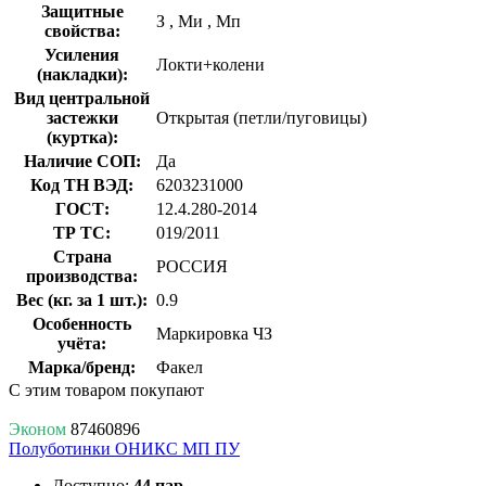
Защитные
З
,
Ми
,
Мп
свойства:
Усиления
Локти+колени
(накладки):
Вид центральной
застежки
Открытая (петли/пуговицы)
(куртка):
Наличие СОП:
Да
Код ТН ВЭД:
6203231000
ГОСТ:
12.4.280-2014
ТР ТС:
019/2011
Страна
РОССИЯ
производства:
Вес (кг. за 1 шт.):
0.9
Особенность
Маркировка ЧЗ
учёта:
Марка/бренд:
Факел
С этим товаром покупают
Эконом
87460896
Полуботинки ОНИКС МП ПУ
Доступно:
44 пар