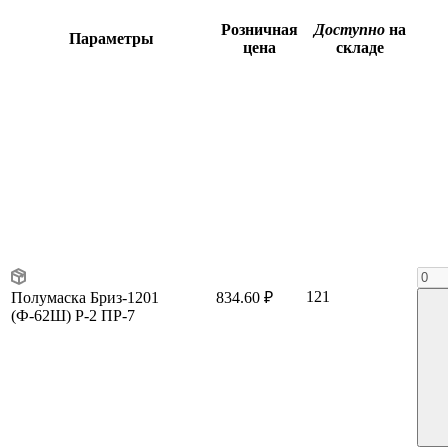
Розничная
Доступно
на
Параметры
цена
складе
121
Полумаска Бриз-1201
834.60 ₽
(Ф-62Ш) P-2 ПР-7