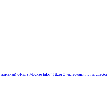
тральный офис в Москве
info@f-tk.ru
Электронная почта
director