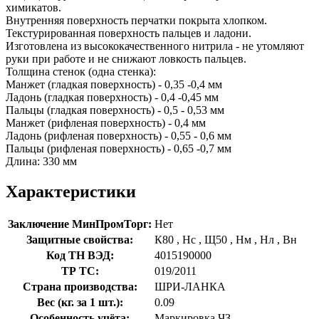
химикатов.
Внутренняя поверхность перчатки покрыта хлопком.
Текстурированная поверхность пальцев и ладони.
Изготовлена из высококачественного нитрила - не утомляют
руки при работе и не снижают ловкость пальцев.
Толщина стенок (одна стенка):
Манжет (гладкая поверхность) - 0,35 -0,4 мм
Ладонь (гладкая поверхность) - 0,4 -0,45 мм
Пальцы (гладкая поверхность) - 0,5 - 0,53 мм
Манжет (рифленая поверхность) - 0,4 мм
Ладонь (рифленая поверхность) - 0,55 - 0,6 мм
Пальцы (рифленая поверхность) - 0,65 -0,7 мм
Длина: 330 мм
Характеристики
Заключение МинПромТорг:
Нет
Защитные свойства:
К80
,
Нс
,
Щ50
,
Нм
,
Нл
,
Вн
Код ТН ВЭД:
4015190000
ТР ТС:
019/2011
Страна производства:
ШРИ-ЛАНКА
Вес (кг. за 1 шт.):
0.09
Особенность учёта:
Маркировка ЧЗ