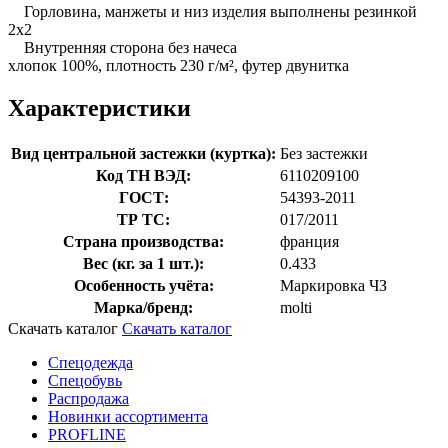
Горловина, манжеты и низ изделия выполнены резинкой
2х2
Внутренняя сторона без начеса
хлопок 100%, плотность 230 г/м², футер двунитка
Характеристики
Вид центральной застежки (куртка):
Без застежки
Код ТН ВЭД:
6110209100
ГОСТ:
54393-2011
ТР ТС:
017/2011
Страна производства:
франция
Вес (кг. за 1 шт.):
0.433
Особенность учёта:
Маркировка ЧЗ
Марка/бренд:
molti
Скачать каталог
Скачать каталог
Спецодежда
Спецобувь
Распродажа
Новинки ассортимента
PROFLINE