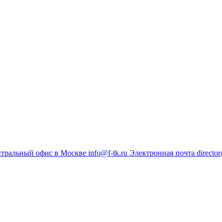
тральный офис в Москве
info@f-tk.ru
Электронная почта
director