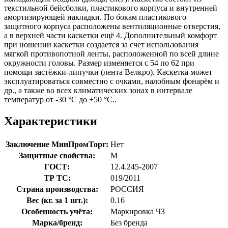
текстильной бейсболки, пластикового корпуса и внутренней
амортизирующей накладки. По бокам пластикового
защитного корпуса расположены вентиляционные отверстия,
а в верхней части каскетки ещё 4. Дополнительный комфорт
при ношении каскетки создается за счет использования
мягкой противопотной ленты, расположенной по всей длине
окружности головы. Размер изменяется с 54 по 62 при
помощи застёжки-липучки (лента Велкро). Каскетка может
эксплуатироваться совместно с очками, налобным фонарём и
др., а также во всех климатических зонах в интервале
температур от -30 °С до +50 °С..
Характеристики
Заключение МинПромТорг:
Нет
Защитные свойства:
М
ГОСТ:
12.4.245-2007
ТР ТС:
019/2011
Страна производства:
РОССИЯ
Вес (кг. за 1 шт.):
0.16
Особенность учёта:
Маркировка ЧЗ
Марка/бренд:
Без бренда