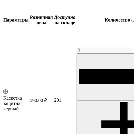
Розничная
Доступно
Параметры
Количество
(
цена
на складе
Каскетка
201
590.00 ₽
защитная,
черный