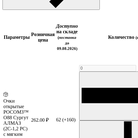
Доступно
на складе
Розничная
Параметры
Количество
(
поставка
(
цена
до
09.08.2026)
Очки
открытые
РОСОМЗ™
О88 Сургут
62
(+160)
262.00 ₽
АЛМАЗ
(2С-1,2 PC)
с мягким