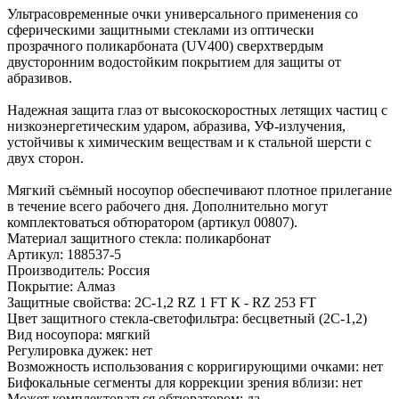
Ультрасовременные очки универсального применения со
сферическими защитными стеклами из оптически
прозрачного поликарбоната (UV400) сверхтвердым
двусторонним водостойким покрытием для защиты от
абразивов.
Надежная защита глаз от высокоскоростных летящих частиц с
низкоэнергетическим ударом, абразива, УФ-излучения,
устойчивы к химическим веществам и к стальной шерсти с
двух сторон.
Мягкий съёмный носоупор обеспечивают плотное прилегание
в течение всего рабочего дня. Дополнительно могут
комплектоваться обтюратором (артикул 00807).
Материал защитного стекла: поликарбонат
Артикул: 188537-5
Производитель: Россия
Покрытие: Алмаз
Защитные свойства: 2С-1,2 RZ 1 FT К - RZ 253 FT
Цвет защитного стекла-светофильтра: бесцветный (2С-1,2)
Вид носоупора: мягкий
Регулировка дужек: нет
Возможность использования с корригирующими очками: нет
Бифокальные сегменты для коррекции зрения вблизи: нет
Может комплектоваться обтюратором: да