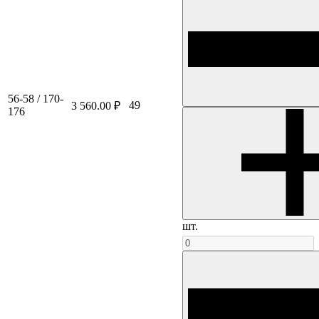
56-58 / 170-
49
3 560.00 ₽
176
шт.