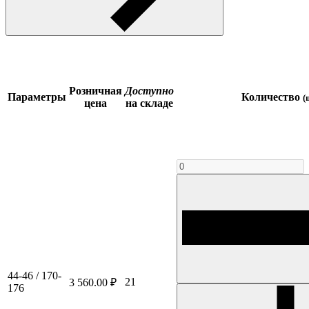
Розничная
Доступно
Параметры
Количество
(
цена
на складе
44-46 / 170-
21
3 560.00 ₽
176