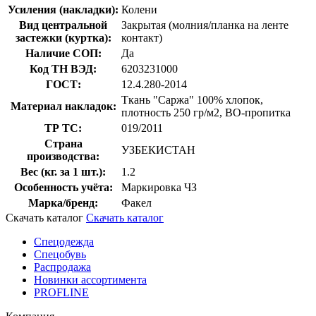
Усиления (накладки):
Колени
Вид центральной
Закрытая (молния/планка на ленте
застежки (куртка):
контакт)
Наличие СОП:
Да
Код ТН ВЭД:
6203231000
ГОСТ:
12.4.280-2014
Ткань "Саржа" 100% хлопок,
Материал накладок:
плотность 250 гр/м2, ВО-пропитка
ТР ТС:
019/2011
Страна
УЗБЕКИСТАН
производства:
Вес (кг. за 1 шт.):
1.2
Особенность учёта:
Маркировка ЧЗ
Марка/бренд:
Факел
Скачать каталог
Скачать каталог
Спецодежда
Спецобувь
Распродажа
Новинки ассортимента
PROFLINE