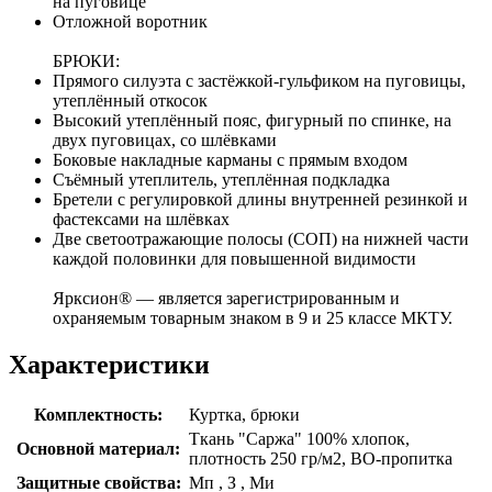
на пуговице
Отложной воротник
БРЮКИ:
Прямого силуэта с застёжкой-гульфиком на пуговицы,
утеплённый откосок
Высокий утеплённый пояс, фигурный по спинке, на
двух пуговицах, со шлёвками
Боковые накладные карманы с прямым входом
Съёмный утеплитель, утеплённая подкладка
Бретели с регулировкой длины внутренней резинкой и
фастексами на шлёвках
Две светоотражающие полосы (СОП) на нижней части
каждой половинки для повышенной видимости
Ярксион® — является зарегистрированным и
охраняемым товарным знаком в 9 и 25 классе МКТУ.
Характеристики
Комплектность:
Куртка, брюки
Ткань "Саржа" 100% хлопок,
Основной материал:
плотность 250 гр/м2, ВО-пропитка
Защитные свойства:
Мп
,
З
,
Ми