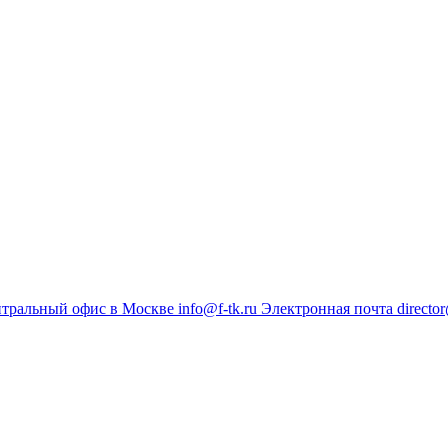
тральный офис в Москве
info@f-tk.ru
Электронная почта
director