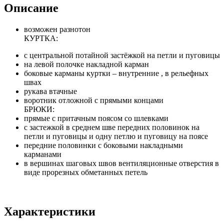
Описание
возможен разнотон
КУРТКА:
с центральной потайной застёжкой на петли и пуговицы
на левой полочке накладной карман
боковые карманы куртки – внутренние , в рельефных
швах
рукава втачные
воротник отложной с прямыми концами
БРЮКИ:
прямые с притачным поясом со шлевками
с застежкой в среднем шве передних половинок на
петли и пуговицы и одну петлю и пуговицу на поясе
передние половинки с боковыми накладными
карманами
в вершинах шаговых швов вентиляционные отверстия в
виде прорезных обметанных петель
Характеристики