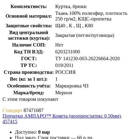
Комплектность:
Куртка, брюки
Ткань 100% полиэфир, плотность
Основной материал:
250 гр/м2, КЩС-пропитка
Защитные свойства:
Щ40
,
К
,
Щ
,
К80
Вид центральной
Закрытая (петли/пуговицы)
застежки (куртка):
Наличие СОП:
Нет
Код ТН ВЭД:
6203231000
ГОСТ:
ТУ 141230-003-26226664-2020
ТР ТС:
019/2011
Страна производства:
РОССИЯ
Вес (кг. за 1 шт.):
1
Особенность учёта:
Маркировка ЧЗ
Марка/бренд:
Мерион
С этим товаром покупают
Стандарт
87471687
Перчатки АМПАРО™ Комета (неопрен/латекс 0,50мм),
457415
Доступно:
0 пар
Под заказ. Срок поставки — 66 р.дн.