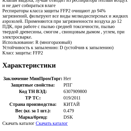
Клапан выдоха, лучше отводит из респиратора теплый воздух
и не дает собираться влаге
Респираторы класса защиты FFP2 очищают до 94%
загрязнений, фильтруют все виды мелкодисперсных и жидких
аэрозолей. Применяются при загрязненности воздуха до 12
ПДК, при работе с пылью средней токсичности, пылью
твердой древесины, смогом , свинцовым дымом , углем, при
электросварке.
Использование: R (многоразовый)
Устойчивость к запылению: D (устойчив к запылению)
Класс защиты: FFP2
Характеристики
Заключение МинПромТорг:
Нет
Защитные свойства:
РПГ
Код ТН ВЭД:
6307909800
ТР ТС:
019/2011
Страна производства:
КИТАЙ
Вес (кг. за 1 шт.):
0.479
Марка/бренд:
DSK
Скачать каталог
Скачать каталог