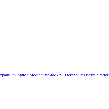
тральный офис в Москве
info@f-tk.ru
Электронная почта
director