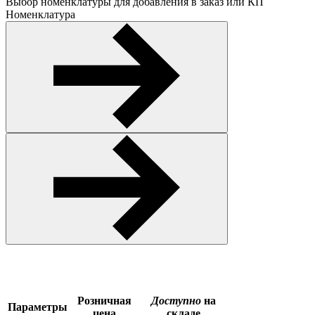
Выбор номенклатуры для добавления в заказ или КП
Номенклатура
Розничная
Доступно
на
Параметры
цена
складе