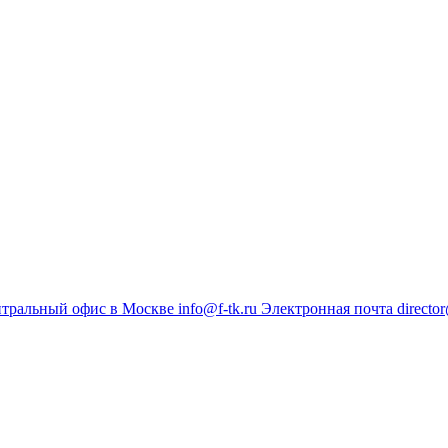
тральный офис в Москве
info@f-tk.ru
Электронная почта
director