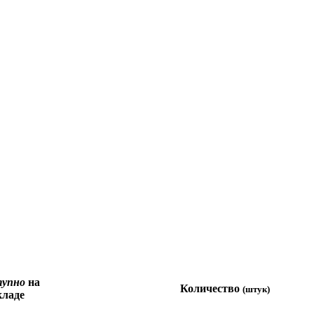
тупно
на
Количество
(штук)
кладе