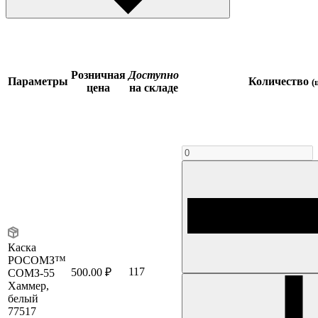
Розничная
Доступно
Параметры
Количество
(
цена
на складе
Каска
РОСОМЗ™
117
500.00 ₽
СОМЗ-55
Хаммер,
белый
77517