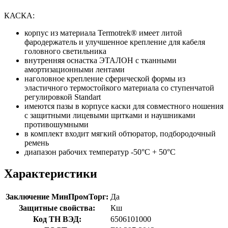
КАСКА:
корпус из материала Termotrek® имеет литой
фародержатель и улучшенное крепление для кабеля
головного светильника
внутренняя оснастка ЭТАЛОН с тканными
амортизационными лентами
наголовное крепление сферической формы из
эластичного термостойкого материала со ступенчатой
регулировкой Standart
имеются пазы в корпусе каски для совместного ношения
с защитными лицевыми щитками и наушниками
противошумными
в комплект входит мягкий обтюратор, подбородочный
ремень
диапазон рабочих температур -50°C + 50°C
Характеристики
Заключение МинПромТорг:
Да
Защитные свойства:
Кш
Код ТН ВЭД:
6506101000