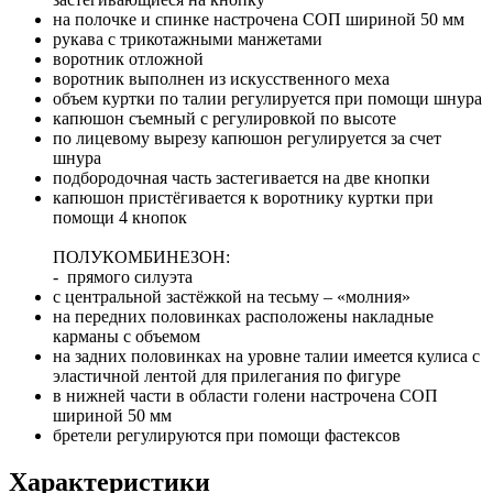
на полочке и спинке настрочена СОП шириной 50 мм
рукава с трикотажными манжетами
воротник отложной
воротник выполнен из искусственного меха
объем куртки по талии регулируется при помощи шнура
капюшон съемный с регулировкой по высоте
по лицевому вырезу капюшон регулируется за счет
шнура
подбородочная часть застегивается на две кнопки
капюшон пристёгивается к воротнику куртки при
помощи 4 кнопок
ПОЛУКОМБИНЕЗОН:
- прямого силуэта
с центральной застёжкой на тесьму – «молния»
на передних половинках расположены накладные
карманы с объемом
на задних половинках на уровне талии имеется кулиса с
эластичной лентой для прилегания по фигуре
в нижней части в области голени настрочена СОП
шириной 50 мм
бретели регулируются при помощи фастексов
Характеристики