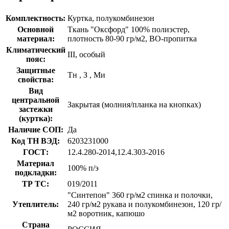
Комплектность:
Куртка, полукомбинезон
Основной
Ткань "Оксфорд" 100% полиэстер,
материал:
плотность 80-90 гр/м2, ВО-пропитка
Климатический
III, особый
пояс:
Защитные
Тн
,
З
,
Ми
свойства:
Вид
центральной
Закрытая (молния/планка на кнопках)
застежки
(куртка):
Наличие СОП:
Да
Код ТН ВЭД:
6203231000
ГОСТ:
12.4.280-2014,12.4.303-2016
Материал
100% п/э
подкладки:
ТР ТС:
019/2011
"Синтепон" 360 гр/м2 спинка и полочки,
Утеплитель:
240 гр/м2 рукава и полукомбинезон, 120 гр/
м2 воротник, капюшо
Страна