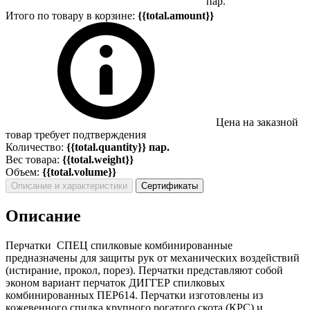
пар.
Итого по товару в корзине:
{{total.amount}}
Цена на заказной
товар требует подтверждения
Количество:
{{total.quantity}} пар.
Вес товара:
{{total.weight}}
Объем:
{{total.volume}}
Описание и характеристики
Сертификаты
Описание
Перчатки СПЕЦ спилковые комбинированные
предназначены для защиты рук от механических воздействий
(истирание, прокол, порез). Перчатки представляют собой
эконом вариант перчаток ДИГГЕР спилковых
комбинированных ПЕР614. Перчатки изготовлены из
кожевенного спилка крупного рогатого скота (КРС) и