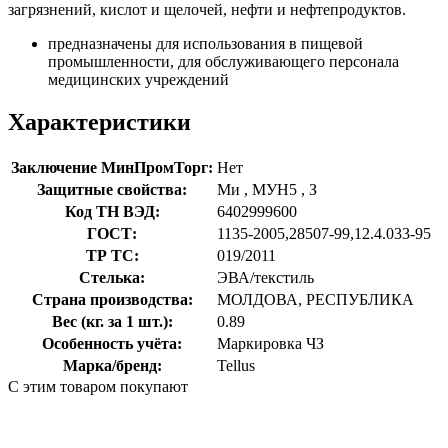
загрязнений, кислот и щелочей, нефти и нефтепродуктов.
предназначены для использования в пищевой
промышленности, для обслуживающего персонала
медицинских учреждений
Характеристики
Заключение МинПромТорг:
Нет
Защитные свойства:
Ми
,
МУН5
,
З
Код ТН ВЭД:
6402999600
ГОСТ:
1135-2005,28507-99,12.4.033-95
ТР ТС:
019/2011
Стелька:
ЭВА/текстиль
Страна производства:
МОЛДОВА, РЕСПУБЛИКА
Вес (кг. за 1 шт.):
0.89
Особенность учёта:
Маркировка ЧЗ
Марка/бренд:
Tellus
С этим товаром покупают