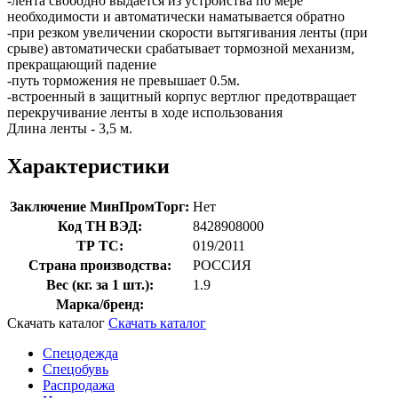
-лента свободно выдается из устройства по мере
необходимости и автоматически наматывается обратно
-при резком увеличении скорости вытягивания ленты (при
срыве) автоматически срабатывает тормозной механизм,
прекращающий падение
-путь торможения не превышает 0.5м.
-встроенный в защитный корпус вертлюг предотвращает
перекручивание ленты в ходе использования
Длина ленты - 3,5 м.
Характеристики
Заключение МинПромТорг:
Нет
Код ТН ВЭД:
8428908000
ТР ТС:
019/2011
Страна производства:
РОССИЯ
Вес (кг. за 1 шт.):
1.9
Марка/бренд:
Скачать каталог
Скачать каталог
Спецодежда
Спецобувь
Распродажа