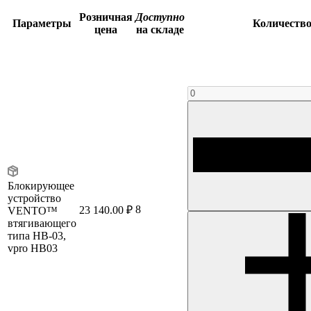
Розничная
Доступно
Параметры
Количеств
цена
на складе
Блокирующее
устройство
8
23 140.00 ₽
VENTO™
втягивающего
типа НВ-03,
vpro HB03