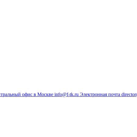
тральный офис в Москве
info@f-tk.ru
Электронная почта
director