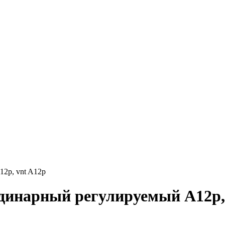
2р, vnt A12p
инарный регулируемый А12р, 