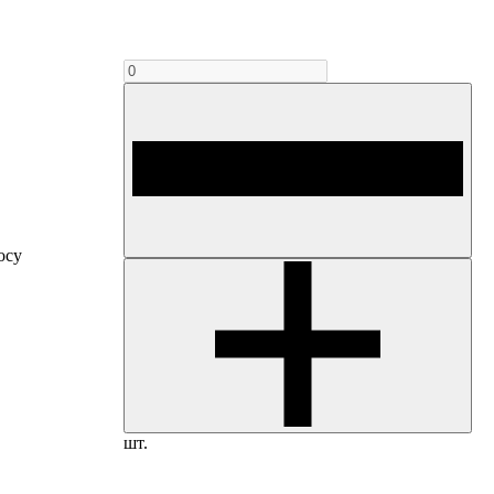
осу
шт.