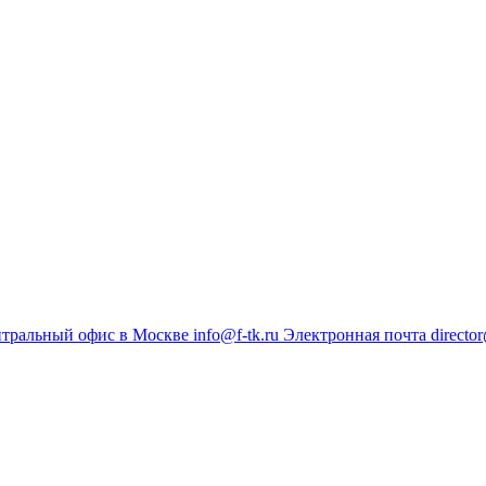
тральный офис в Москве
info@f-tk.ru
Электронная почта
director