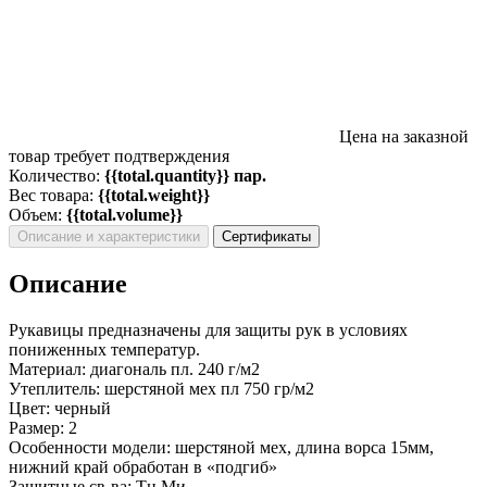
Цена на заказной
товар требует подтверждения
Количество:
{{total.quantity}} пар.
Вес товара:
{{total.weight}}
Объем:
{{total.volume}}
Описание и характеристики
Сертификаты
Описание
Рукавицы предназначены для защиты рук в условиях
пониженных температур.
Материал: диагональ пл. 240 г/м2
Утеплитель: шерстяной мех пл 750 гр/м2
Цвет: черный
Размер: 2
Особенности модели: шерстяной мех, длина ворса 15мм,
нижний край обработан в «подгиб»
Защитные св-ва: Тн Ми