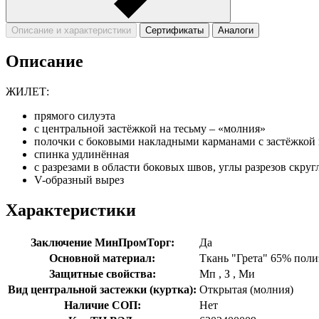
Описание и характеристики
Сертификаты
Аналоги
Описание
ЖИЛЕТ:
прямого силуэта
с центральной застёжкой на тесьму – «молния»
полочки с боковыми накладными карманами с застёжкой 
спинка удлинённая
с разрезами в области боковых швов, углы разрезов скру
V-образный вырез
Характеристики
Заключение МинПромТорг:
Да
Основной материал:
Ткань "Грета" 65% поли
Защитные свойства:
Мп
,
З
,
Ми
Вид центральной застежки (куртка):
Открытая (молния)
Наличие СОП:
Нет