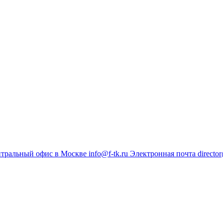
тральный офис в Москве
info@f-tk.ru
Электронная почта
director