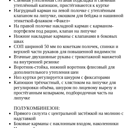
Съёмная утеплённая стёганая подкладка и съёмный
утеплённый капюшон, пристёгиваются к куртке
Нагрудный карман на левой полочке с утеплённым
клапаном на липучке, окошком для бейджа и нашивной
этикеткой-флажком «Факел»
На правой полочке накладной карман с карманом-
портфелем под рацию, клапан на липучке
Нижние накладные карманы с клапанами в боковых
швах
СОП шириной 50 мм по кокеткам полочек, спинки и
верхней части рукавов для повышенной видимости
Втачные двухшовные рукава с трикотажной манжетой
на внутренней резинке
Воротник-стойка, нижний воротник флисовый для
дополнительного утепления шеи
Низ куртки регулируется шнуром с фиксаторами
Капюшон трёхчастный, с хлястиком на липучке для
регулировки объёма, шнуром по лицевому вырезу и
простёганным козырьком, подбородочная часть на
липучке
ПОЛУКОМБИНЕЗОН:
Прямого силуэта с центральной застёжкой на молнию с
надставкой
Боковые карманы с наклонным входом, наколенники