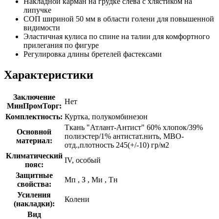
Накладной карман на грудке слева с хлястиком на
липучке
СОП шириной 50 мм в области голени для повышенной
видимости
Эластичная кулиса по спине на талии для комфортного
прилегания по фигуре
Регулировка длины бретелей фастексами
Характеристики
Заключение
Нет
МинПромТорг:
Комплектность:
Куртка, полукомбинезон
Ткань "Атлант-Антист" 60% хлопок/39%
Основной
полиэстер/1% антистат.нить, МВО-
материал:
отд.,плотность 245(+/-10) гр/м2
Климатический
IV, особый
пояс:
Защитные
Мп
,
З
,
Ми
,
Тн
свойства:
Усиления
Колени
(накладки):
Вид