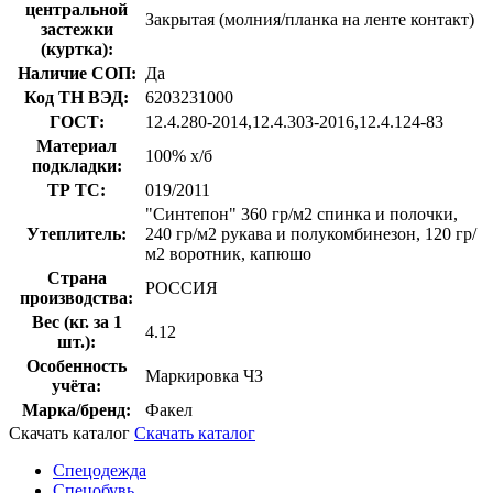
центральной
Закрытая (молния/планка на ленте контакт)
застежки
(куртка):
Наличие СОП:
Да
Код ТН ВЭД:
6203231000
ГОСТ:
12.4.280-2014,12.4.303-2016,12.4.124-83
Материал
100% х/б
подкладки:
ТР ТС:
019/2011
"Синтепон" 360 гр/м2 спинка и полочки,
Утеплитель:
240 гр/м2 рукава и полукомбинезон, 120 гр/
м2 воротник, капюшо
Страна
РОССИЯ
производства:
Вес (кг. за 1
4.12
шт.):
Особенность
Маркировка ЧЗ
учёта:
Марка/бренд:
Факел
Скачать каталог
Скачать каталог
Спецодежда
Спецобувь