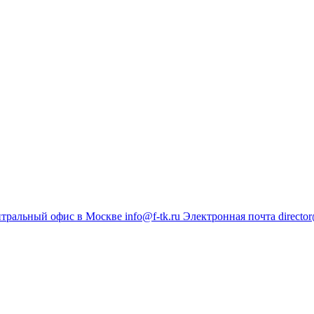
тральный офис в Москве
info@f-tk.ru
Электронная почта
director