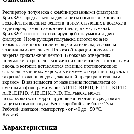
Респиратор-полумаска с комбинированными фильтрами
Бриз-3201 предназначена для защиты органов дыхания от
воздействия вредных веществ, присутствующих в воздухе в
виде паров, газов и аэрозолей (пыли, дыма, тумана).
Бриз-3201 состоит из: изолирующей полумаски и двух
фильтров. Изолирующая полумаска изготовлена из
термопластичного изолирующего материала, снабжена
эластичным оголовьем. Полоса обтюрации полумаски
закрыта трикотажной лентой. В боковых отверстиях
полумаски закреплены манжеты из полиэтилена с клапанами
вдоха, в которые вставляются сменные противогазовые
фильтры различных марок, а в нижнем отверстии полумаски
закреплён клапан выдоха, закрытый предохранительным
экраном. В зависимости от назначения поставляется со
сменными фильтрами марок А1Р1D, В1Р1D, Е1Р1D, К1Р1D,
A1B1E1P1D, А1В1Е1К1Р1D. Полумаска может
использоваться с корригирующими очками и средствами
защиты органов слуха. Вес с коробкой - не более 13 кг.
Рабочий диапазон температур - от -40 до +50 °С.
Вес 269 г
Характеристики