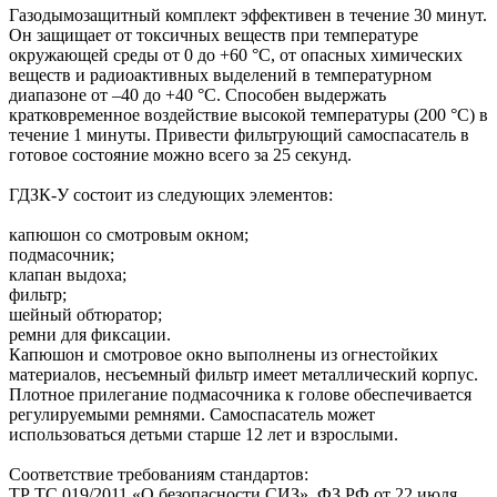
Газодымозащитный комплект эффективен в течение 30 минут.
Он защищает от токсичных веществ при температуре
окружающей среды от 0 до +60 °C, от опасных химических
веществ и радиоактивных выделений в температурном
диапазоне от –40 до +40 °C. Способен выдержать
кратковременное воздействие высокой температуры (200 °C) в
течение 1 минуты. Привести фильтрующий самоспасатель в
готовое состояние можно всего за 25 секунд.
ГДЗК-У состоит из следующих элементов:
капюшон со смотровым окном;
подмасочник;
клапан выдоха;
фильтр;
шейный обтюратор;
ремни для фиксации.
Капюшон и смотровое окно выполнены из огнестойких
материалов, несъемный фильтр имеет металлический корпус.
Плотное прилегание подмасочника к голове обеспечивается
регулируемыми ремнями. Самоспасатель может
использоваться детьми старше 12 лет и взрослыми.
Соответствие требованиям стандартов:
ТР ТС 019/2011 «О безопасности СИЗ», ФЗ РФ от 22 июля