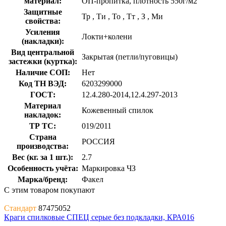
материал:
ОП-пропитка, плотность 550г/м2
Защитные
Тр
,
Ти
,
То
,
Тт
,
З
,
Ми
свойства:
Усиления
Локти+колени
(накладки):
Вид центральной
Закрытая (петли/пуговицы)
застежки (куртка):
Наличие СОП:
Нет
Код ТН ВЭД:
6203299000
ГОСТ:
12.4.280-2014,12.4.297-2013
Материал
Кожевенный спилок
накладок:
ТР ТС:
019/2011
Страна
РОССИЯ
производства:
Вес (кг. за 1 шт.):
2.7
Особенность учёта:
Маркировка ЧЗ
Марка/бренд:
Факел
С этим товаром покупают
Стандарт
87475052
Краги спилковые СПЕЦ серые без подкладки, КРА016