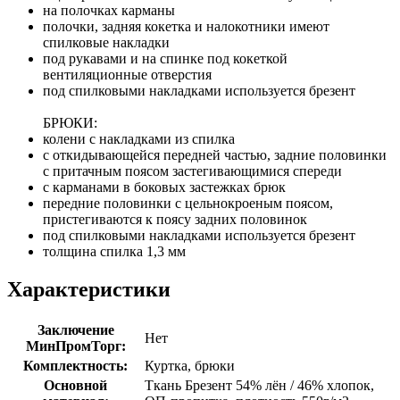
на полочках карманы
полочки, задняя кокетка и налокотники имеют
спилковые накладки
под рукавами и на спинке под кокеткой
вентиляционные отверстия
под спилковыми накладками используется брезент
БРЮКИ:
колени с накладками из спилка
с откидывающейся передней частью, задние половинки
с притачным поясом застегивающимися спереди
с карманами в боковых застежках брюк
передние половинки с цельнокроеным поясом,
пристегиваются к поясу задних половинок
под спилковыми накладками используется брезент
толщина спилка 1,3 мм
Характеристики
Заключение
Нет
МинПромТорг:
Комплектность:
Куртка, брюки
Основной
Ткань Брезент 54% лён / 46% хлопок,