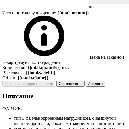
шт.
Итого по товару в корзине:
{{total.amount}}
Цена на заказной
товар требует подтверждения
Количество:
{{total.quantity}} шт.
Вес товара:
{{total.weight}}
Объем:
{{total.volume}}
Описание и характеристики
Сертификаты
Аналоги
Описание
ФАРТУК:
тип Б с цельнокроенным нагрудником, с замкнутой
шейной бретелью, боковыми завязками на линии талии
рекомендуется для защиты от влаги и нетоксичных