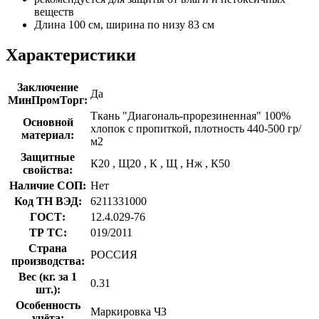
веществ
Длина 100 см, ширина по низу 83 см
Характеристики
Заключение
Да
МинПромТорг:
Ткань "Диагональ-прорезиненная" 100%
Основной
хлопок с пропиткой, плотность 440-500 гр/
материал:
м2
Защитные
К20
,
Щ20
,
К
,
Щ
,
Нж
,
К50
свойства:
Наличие СОП:
Нет
Код ТН ВЭД:
6211331000
ГОСТ:
12.4.029-76
ТР ТС:
019/2011
Страна
РОССИЯ
производства:
Вес (кг. за 1
0.31
шт.):
Особенность
Маркировка ЧЗ
учёта: