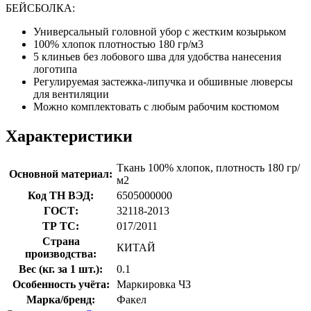
БЕЙСБОЛКА:
Универсальный головной убор с жестким козырьком
100% хлопок плотностью 180 гр/м3
5 клиньев без лобового шва для удобства нанесения
логотипа
Регулируемая застежка-липучка и обшивные люверсы
для вентиляции
Можно комплектовать с любым рабочим костюмом
Характеристики
Ткань 100% хлопок, плотность 180 гр/
Основной материал:
м2
Код ТН ВЭД:
6505000000
ГОСТ:
32118-2013
ТР ТС:
017/2011
Страна
КИТАЙ
производства:
Вес (кг. за 1 шт.):
0.1
Особенность учёта:
Маркировка ЧЗ
Марка/бренд:
Факел