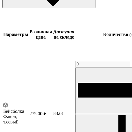
Розничная
Доступно
Параметры
Количество
(
цена
на складе
Бейсболка
8328
275.00 ₽
Факел,
т.серый