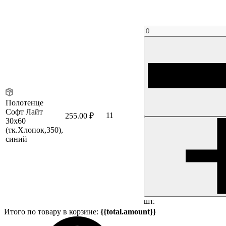
Полотенце
Софт Лайт
11
255.00 ₽
30х60
(тк.Хлопок,350),
синий
шт.
Итого по товару в корзине:
{{total.amount}}