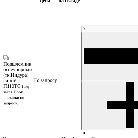
цена
на складе
Подшлемник
огнеупорный
(тк.Индура),
По запросу
синий
П110ТС
Под
заказ. Срок
поставки по
запросу.
шт.