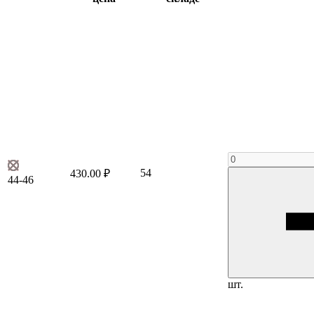
54
430.00 ₽
44-46
шт.