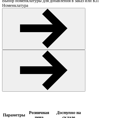
Выбор номенклатуры для добавления в заказ или КП
Номенклатура
Розничная
Доступно
на
Параметры
цена
складе