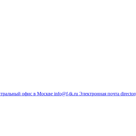
тральный офис в Москве
info@f-tk.ru
Электронная почта
director