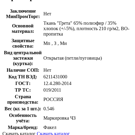
Заключение
Нет
МинПромТорг:
Ткань "Грета" 65% полиэфир / 35%
Основной
хлопок (+/-5%), плотность 210 гр/м2, ВО-
материал:
пропитка
Защитные
Мп
,
З
,
Ми
свойства:
Вид центральной
застежки
Открытая (петли/пуговицы)
(куртка):
Наличие СОП:
Нет
Код ТН ВЭД:
6211431000
ГОСТ:
12.4.280-2014
ТР ТС:
019/2011
Страна
РОССИЯ
производства:
Вес (кг. за 1 шт.):
0.546
Особенность
Маркировка ЧЗ
учёта:
Марка/бренд:
Факел
Скачать каталог
Скачать каталог