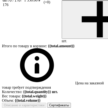
1 350.00 ₽
68-70 / 170-
(+0)
176
шт.
Итого по товару в корзине:
{{total.amount}}
Цена на заказной
товар требует подтверждения
Количество:
{{total.quantity}} шт.
Вес товара:
{{total.weight}}
Объем:
{{total.volume}}
Описание и характеристики
Сертификаты