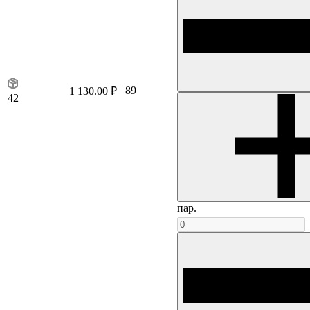
89
1 130.00 ₽
42
пар.