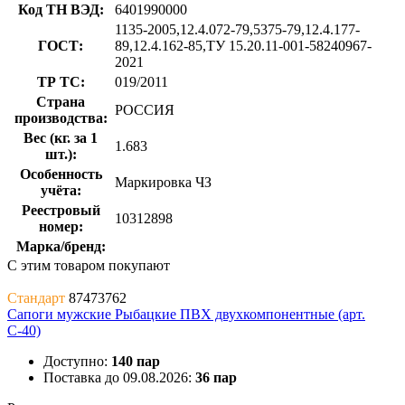
Код ТН ВЭД:
6401990000
1135-2005,12.4.072-79,5375-79,12.4.177-
ГОСТ:
89,12.4.162-85,ТУ 15.20.11-001-58240967-
2021
ТР ТС:
019/2011
Страна
РОССИЯ
производства:
Вес (кг. за 1
1.683
шт.):
Особенность
Маркировка ЧЗ
учёта:
Реестровый
10312898
номер:
Марка/бренд:
С этим товаром покупают
Стандарт
87473762
Сапоги мужские Рыбацкие ПВХ двухкомпонентные (арт.
С-40)
Доступно:
140 пар
Поставка до 09.08.2026:
36 пар