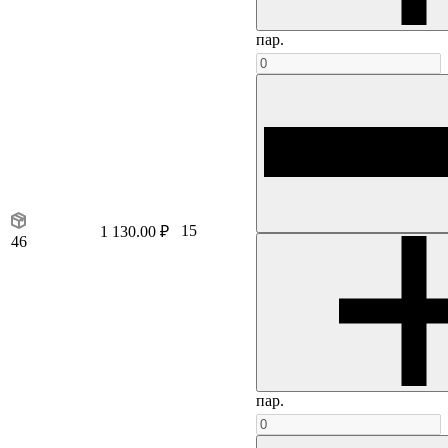
пар.
15
1 130.00 ₽
46
пар.