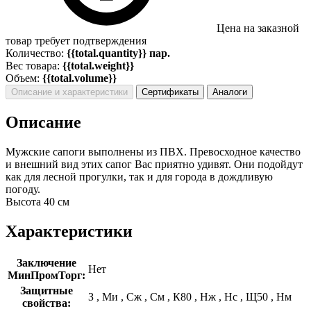
Цена на заказной
товар требует подтверждения
Количество:
{{total.quantity}} пар.
Вес товара:
{{total.weight}}
Объем:
{{total.volume}}
Описание и характеристики
Сертификаты
Аналоги
Описание
Мужские сапоги выполнены из ПВХ. Превосходное качество
и внешний вид этих сапог Вас приятно удивят. Они подойдут
как для лесной прогулки, так и для города в дождливую
погоду.
Высота 40 см
Характеристики
Заключение
Нет
МинПромТорг:
Защитные
З
,
Ми
,
Сж
,
См
,
К80
,
Нж
,
Нс
,
Щ50
,
Нм
свойства: