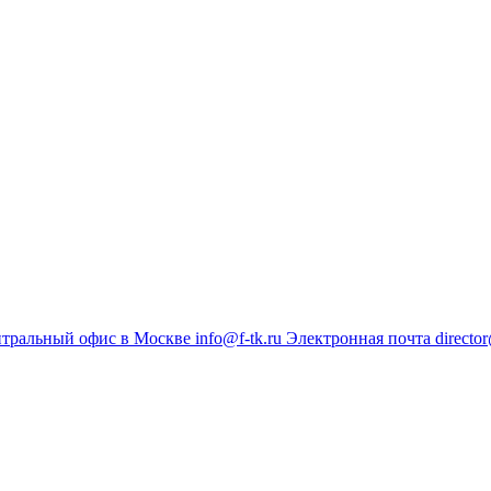
тральный офис в Москве
info@f-tk.ru
Электронная почта
director