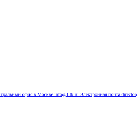
тральный офис в Москве
info@f-tk.ru
Электронная почта
director