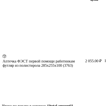
2 055.00 ₽
Аптечка ФЭСТ первой помощи работникам
футляр из полистирола 285х255х100 (3763)
Итого по товару в корзине:
{{total.amount}}