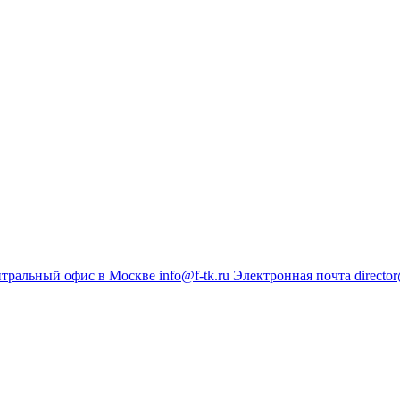
тральный офис в Москве
info@f-tk.ru
Электронная почта
director