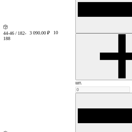
10
3 090.00 ₽
44-46 / 182-
188
шт.