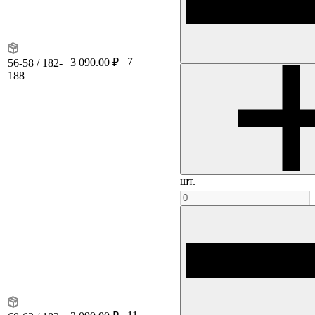
7
3 090.00 ₽
56-58 / 182-
188
шт.