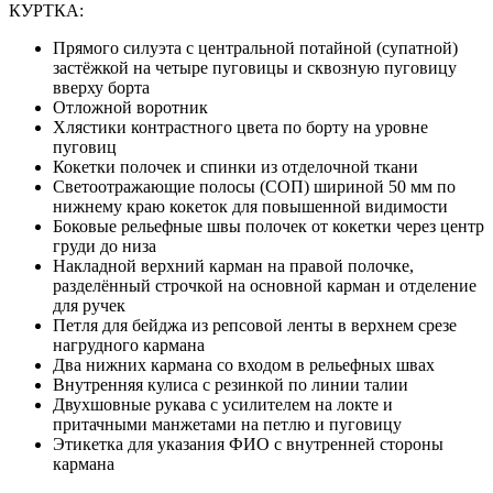
КУРТКА:
Прямого силуэта с центральной потайной (супатной)
застёжкой на четыре пуговицы и сквозную пуговицу
вверху борта
Отложной воротник
Хлястики контрастного цвета по борту на уровне
пуговиц
Кокетки полочек и спинки из отделочной ткани
Светоотражающие полосы (СОП) шириной 50 мм по
нижнему краю кокеток для повышенной видимости
Боковые рельефные швы полочек от кокетки через центр
груди до низа
Накладной верхний карман на правой полочке,
разделённый строчкой на основной карман и отделение
для ручек
Петля для бейджа из репсовой ленты в верхнем срезе
нагрудного кармана
Два нижних кармана со входом в рельефных швах
Внутренняя кулиса с резинкой по линии талии
Двухшовные рукава с усилителем на локте и
притачными манжетами на петлю и пуговицу
Этикетка для указания ФИО с внутренней стороны
кармана