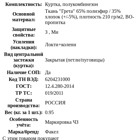
Комплектность:
Куртка, полукомбинезон
Ткань "Грета" 65% полиэфир / 35%
Основной
хлопок (+/-5%), плотность 210 гр/м2, ВО-
материал:
пропитка
Защитные
З
,
Ми
свойства:
Усиления
Локти+колени
(накладки):
Вид центральной
застежки
Закрытая (петли/пуговицы)
(куртка):
Наличие СОП:
Да
Код ТН ВЭД:
6204231000
ГОСТ:
12.4.280-2014
ТР ТС:
019/2011
Страна
РОССИЯ
производства:
Вес (кг. за 1 шт.):
0.95
Особенность
Маркировка ЧЗ
учёта:
Марка/бренд:
Факел
С этим товаром покупают