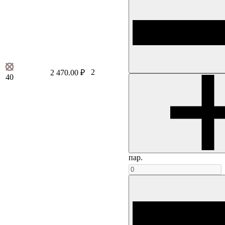
2
2 470.00 ₽
40
пар.