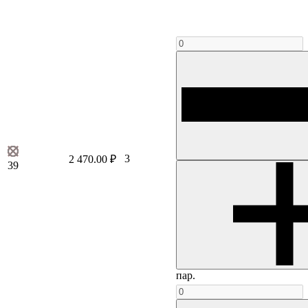
3
2 470.00 ₽
39
пар.