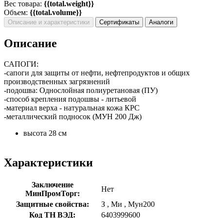
Вес товара:
{{total.weight}}
Объем:
{{total.volume}}
Описание и характеристики
Сертификаты
Аналоги
Описание
САПОГИ:
-сапоги для защиты от нефти, нефтепродуктов и общих
производственных загрязнений
-подошва: Однослойная полиуретановая (ПУ)
-способ крепления подошвы - литьевой
-материал верха - натуральная кожа КРС
-металлический подносок (МУН 200 Дж)
высота 28 см
Характеристики
Заключение
Нет
МинПромТорг:
Защитные свойства:
З
,
Ми
,
Мун200
Код ТН ВЭД:
6403999600