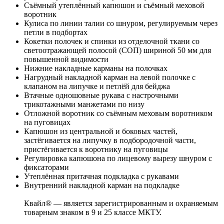
Съёмный утеплённый капюшон и съёмный меховой
воротник
Кулиса по линии талии со шнуром, регулируемым через
петли в подбортах
Кокетки полочек и спинки из отделочной ткани со
светоотражающей полосой (СОП) шириной 50 мм для
повышенной видимости
Нижние накладные карманы на полочках
Нагрудный накладной карман на левой полочке с
клапаном на липучке и петлёй для бейджа
Втачные одношовные рукава с настрочными
трикотажными манжетами по низу
Отложной воротник со съёмным меховым воротником
на пуговицах
Капюшон из центральной и боковых частей,
застёгивается на липучку в подбородочной части,
пристёгивается к воротнику на пуговицы
Регулировка капюшона по лицевому вырезу шнуром с
фиксаторами
Утеплённая притачная подкладка с рукавами
Внутренний накладной карман на подкладке
Квайл® — является зарегистрированным и охраняемым
товарным знаком в 9 и 25 классе МКТУ.