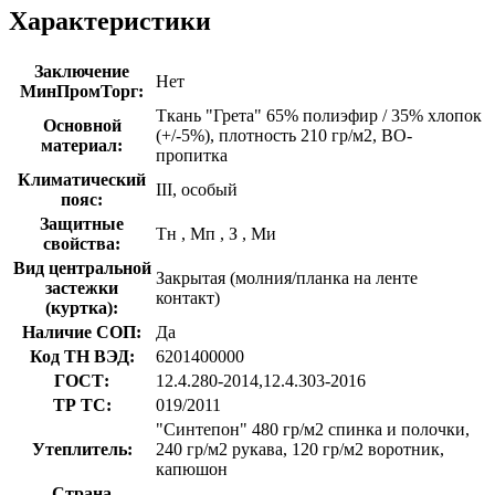
Характеристики
Заключение
Нет
МинПромТорг:
Ткань "Грета" 65% полиэфир / 35% хлопок
Основной
(+/-5%), плотность 210 гр/м2, ВО-
материал:
пропитка
Климатический
III, особый
пояс:
Защитные
Тн
,
Мп
,
З
,
Ми
свойства:
Вид центральной
Закрытая (молния/планка на ленте
застежки
контакт)
(куртка):
Наличие СОП:
Да
Код ТН ВЭД:
6201400000
ГОСТ:
12.4.280-2014,12.4.303-2016
ТР ТС:
019/2011
"Синтепон" 480 гр/м2 спинка и полочки,
Утеплитель:
240 гр/м2 рукава, 120 гр/м2 воротник,
капюшон
Страна