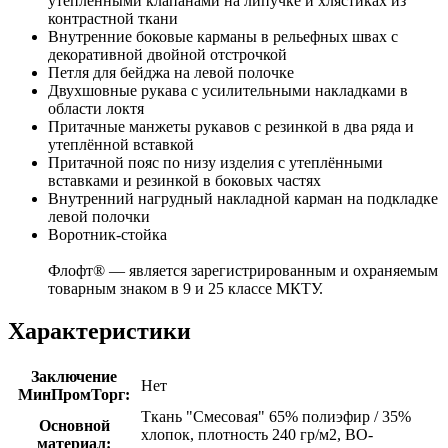
утеплёнными клапанами на липучке и хлястиках из
контрастной ткани
Внутренние боковые карманы в рельефных швах с
декоративной двойной отстрочкой
Петля для бейджа на левой полочке
Двухшовные рукава с усилительными накладками в
области локтя
Притачные манжеты рукавов с резинкой в два ряда и
утеплённой вставкой
Притачной пояс по низу изделия с утеплёнными
вставками и резинкой в боковых частях
Внутренний нагрудный накладной карман на подкладке
левой полочки
Воротник-стойка
Флофт® — является зарегистрированным и охраняемым
товарным знаком в 9 и 25 классе МКТУ.
Характеристики
Заключение
Нет
МинПромТорг:
Ткань "Смесовая" 65% полиэфир / 35%
Основной
хлопок, плотность 240 гр/м2, ВО-
материал: