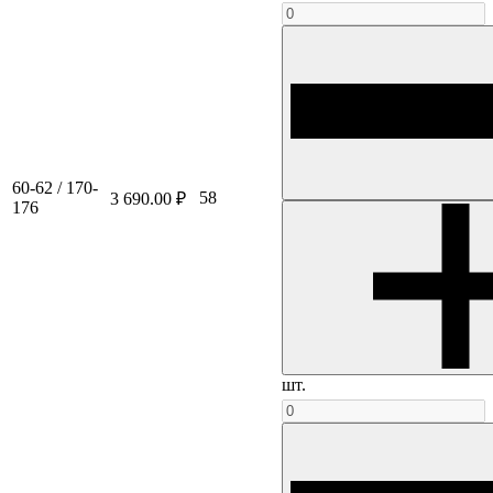
60-62 / 170-
58
3 690.00 ₽
176
шт.