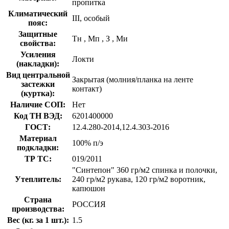
пропитка
Климатический
III, особый
пояс:
Защитные
Тн
,
Мп
,
З
,
Ми
свойства:
Усиления
Локти
(накладки):
Вид центральной
Закрытая (молния/планка на ленте
застежки
контакт)
(куртка):
Наличие СОП:
Нет
Код ТН ВЭД:
6201400000
ГОСТ:
12.4.280-2014,12.4.303-2016
Материал
100% п/э
подкладки:
ТР ТС:
019/2011
"Синтепон" 360 гр/м2 спинка и полочки,
Утеплитель:
240 гр/м2 рукава, 120 гр/м2 воротник,
капюшон
Страна
РОССИЯ
производства:
Вес (кг. за 1 шт.):
1.5