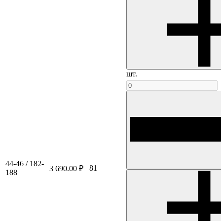
шт.
44-46 / 182-
81
3 690.00 ₽
188