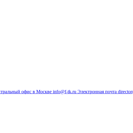
тральный офис в Москве
info@f-tk.ru
Электронная почта
director