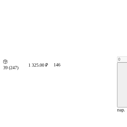
146
1 325.00 ₽
39 (247)
пар.