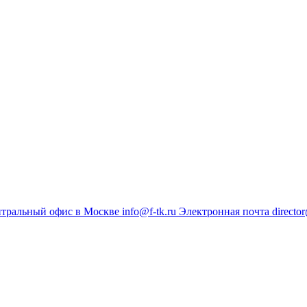
тральный офис в Москве
info@f-tk.ru
Электронная почта
director